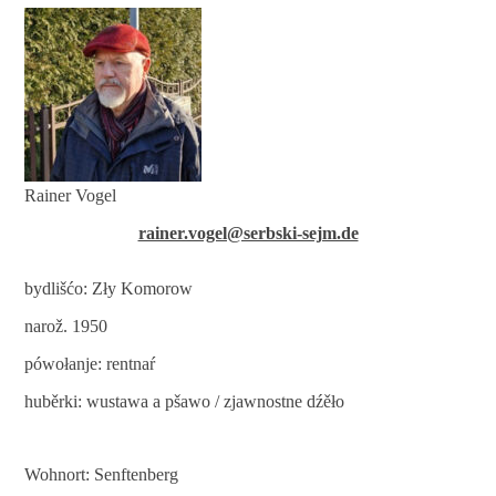
Rainer Vogel
rainer.vogel@serbski-sejm.de
bydlišćo:
Zły Komorow
narož. 1950
pówołanje:
rentnaŕ
huběrki: wustawa a pšawo / zjawnostne dźěło
Wohnort: Senftenberg