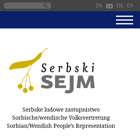
DS
HS
DE
EN
Skip
navigation
AKTUALNE
SERBSKI SEJM
JEDNANSKI PORJAD
PROTOKOLE / WOBZAMKNJENJA
DARY
WÓLBY 2018
Serbske ludowe zastupnistwo
ZAPÓSŁANCY
Sorbische/wendische Volksvertretung
WUBĚRKI
Sorbian/Wendish People’s Representation
DOKUMENTY