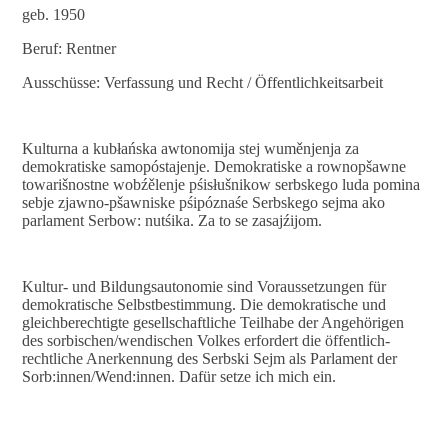
geb. 1950
Beruf: Rentner
Ausschüsse: Verfassung und Recht / Öffentlichkeitsarbeit
Kulturna a kubłańska awtonomija stej wuměnjenja za
demokratiske samopóstajenje. Demokratiske a rownopšawne
towarišnostne wobźělenje pśisłušnikow serbskego luda pomina
sebje zjawno-pšawniske pśipóznaśe Serbskego sejma ako
parlament Serbow: nutśika. Za to se zasajźijom.
Kultur- und Bildungsautonomie sind Voraussetzungen für
demokratische Selbstbestimmung. Die demokratische und
gleichberechtigte gesellschaftliche Teilhabe der Angehörigen
des sorbischen/wendischen Volkes erfordert die öffentlich-
rechtliche Anerkennung des Serbski Sejm als Parlament der
Sorb:innen/Wend:innen. Dafür setze ich mich ein.