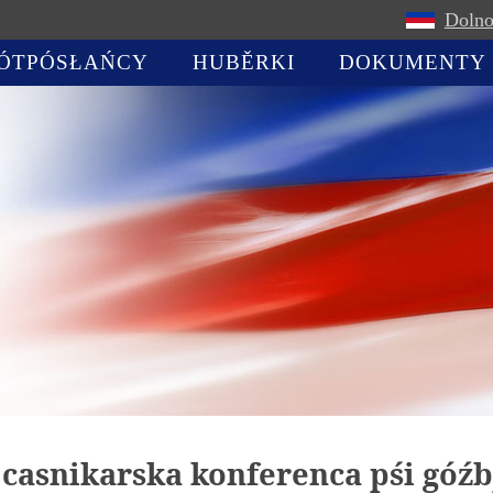
Dolno
ÓTPÓSŁAŃCY
HUBĚRKI
DOKUMENTY
 casnikarska konferenca pśi góźb