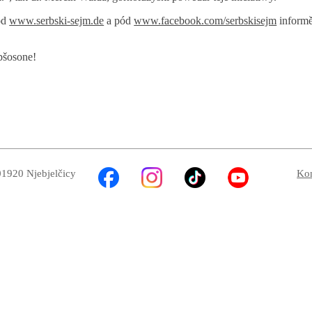
ód
www.serbski-sejm.de
a pód
www.facebook.com/serbskisejm
inform
.
pšosone!
01920 Njebjelčicy
Kon