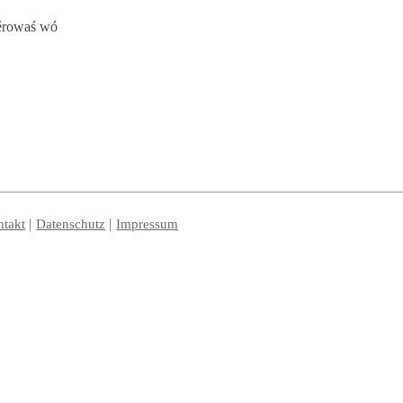
ěrowaś wó
takt
Datenschutz
Impressum