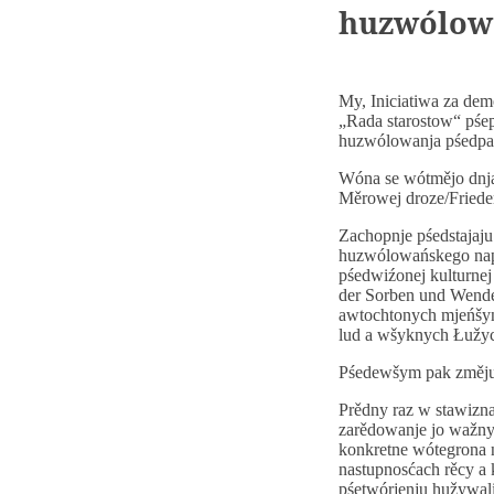
huzwólowa
My, Iniciatiwa za dem
„Rada starostow“ pśe
huzwólowanja pśedpar
Wóna se wótmějo dnja
Měrowej droze/Friede
Zachopnje pśedstaja
huzwólowańskego nap
pśedwiźonej kulturne
der Sorben und Wende
awtochtonych mjeńšyn
lud a wšyknych Łužy
Pśedewšym pak změju 
Prědny raz w stawizna
zarědowanje jo wažny 
konkretne wótegrona n
nastupnosćach rěcy a 
pśetwórjenju hužywali