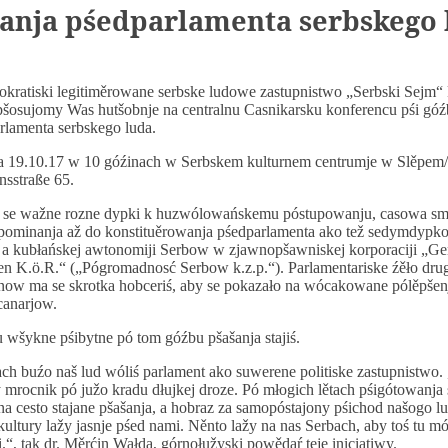
nja pśedparlamenta serbskego 
okratiski legitiměrowane serbske ludowe zastupnistwo „Serbski Sejm“ 
pšosujomy Was hutšobnje na centralnu Casnikarsku konferencu pśi góź
lamenta serbskego luda.
 19.10.17 w 10 góźinach w Serbskem kulturnem centrumje w Slěpem/S
nsstraße 65.
ju se wažne rozne dypki k huzwólowańskemu póstupowanju, casowa s
ominanja až do konstituěrowanja pśedparlamenta ako tež sedymdypk
j a kubłańskej awtonomiji Serbow w zjawnopšawniskej korporaciji „Ge
n K.ö.R.“ („Pógromadnosć Serbow k.z.p.“). Parlamentariske źěło dru
ow ma se skrotka hobceriś, aby se pokazało na wócakowane pólěpšenj
canarjow.
wšykne pśibytne pó tom góźbu pšašanja stajiś.
ch buźo naš lud wóliś parlament ako suwerene politiske zastupnistwo. 
mrocnik pó južo kradu dłujkej droze. Pó młogich lětach pśigótowanja
a cesto stajane pšašanja, a hobraz za samopóstajony pśichod našogo l
kultury lažy jasnje pśed nami. Něnto lažy na nas Serbach, aby toś tu m
.“, tak dr. Měrćin Wałda, górnołužyski powědaŕ teje iniciatiwy.