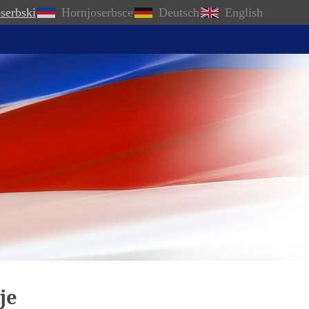
serbski
Hornjoserbsce
Deutsch
English
je