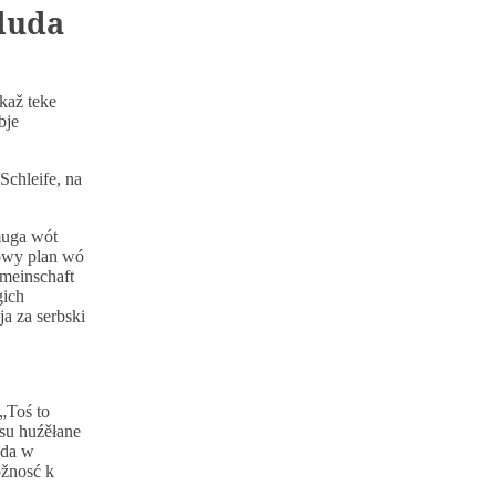
luda
kaž teke
bje
chleife, na
muga wót
owy plan wó
meinschaft
gich
a za serbski
„Toś to
 su huźěłane
uda w
óžnosć k