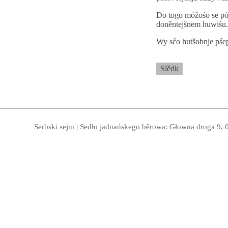
Do togo móžośo se p
doněntejšnem huwiśu
Wy sćo hutšobnje pśe
Slědk
Serbski sejm | Sedło jadnańskego běrowa: Głowna droga 9, 