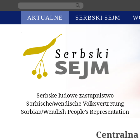
Skip
AKTUALNE
SERBSKI SEJM
W
navigation
Serbske ludowe zastupnistwo
Sorbische/wendische Volksvertretung
Sorbian/Wendish People’s Representation
Centralna