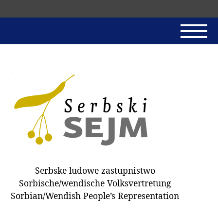
Skip
navigation
AKTUALNE
SERBSKI SEJM
JADNAŃSKI PÓRĚD
PROTOKOLE / HOBZAMKŃEŃA
DARY
WÓLBA 2018
Serbske ludowe zastupnistwo
WÓTPÓSŁAŃCY
Sorbische/wendische Volksvertretung
HUBĚRKI
Sorbian/Wendish People’s Representation
DOKUMENTY