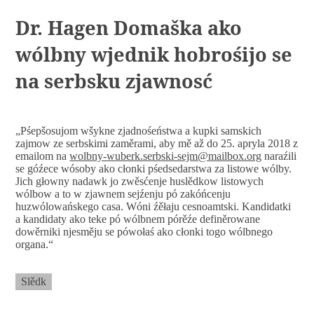
Dr. Hagen Domaška ako
wólbny wjednik hobrośijo se
na serbsku zjawnosć
„Pśepšosujom wšykne zjadnośeństwa a kupki samskich
zajmow ze serbskimi zaměrami, aby mě až do 25. apryla 2018 z
emailom na
wolbny-wuberk.serbski-sejm@mailbox.org
naraźili
se góźece wósoby ako cłonki pśedsedarstwa za listowe wólby.
Jich głowny nadawk jo zwěsćenje huslědkow listowych
wólbow a to w zjawnem sejźenju pó zakóńcenju
huzwólowańskego casa. Wóni źěłaju cesnoamtski. Kandidatki
a kandidaty ako teke pó wólbnem pórěźe definěrowane
dowěrniki njesměju se pówołaś ako cłonki togo wólbnego
organa.“
Slědk