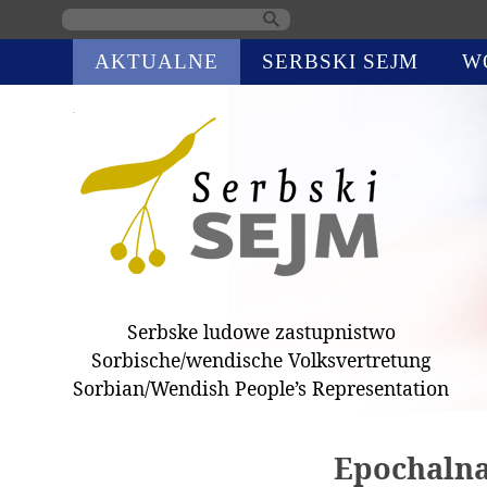
Skip
AKTUALNE
SERBSKI SEJM
W
navigation
Serbske ludowe zastupnistwo
Sorbische/wendische Volksvertretung
Sorbian/Wendish People’s Representation
Epochalna