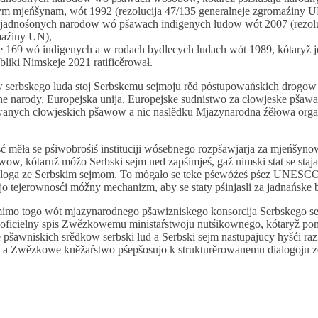
m mjeńšynam, wót 1992 (rezolucija 47/135 generalneje zgromaźiny U
jadnośonych narodow wó pšawach indigenych ludow wót 2007 (rezolu
maźiny UN),
 169 wó indigenych a w rodach bydlecych ludach wót 1989, kótaryž j
liki Nimskeje 2021 ratificěrował.
 serbskego luda stoj Serbskemu sejmoju rěd póstupowańskich drogow k
ne narody, Europejska unija, Europejske sudnistwo za cłowjeske pšaw
wanych cłowjeskich pšawow a nic naslědku Mjazynarodna źěłowa orga
měła se pśiwobrośiś instituciji wósebnego rozpšawjarja za mjeńšyno
ow, kótaruž móžo Serbski sejm ned zapśimjeś, gaž nimski stat se staja,
aloga ze Serbskim sejmom. To mógało se teke pśewóźeś pśez UNESC
jo tejerownosći móžny mechanizm, aby se staty pśinjasli za jadnańske b
mimo togo wót mjazynarodnego pšawizniskego konsorcija Serbskego s
 oficielny spis Zwězkowemu ministaŕstwoju nutśikownego, kótaryž po
 pšawniskich srědkow serbski lud a Serbski sejm nastupajucy hyšći ra
o a Zwězkowe kněžaŕstwo pśepšosujo k strukturěrowanemu dialogoju 