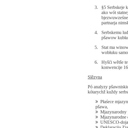
§5 Serbskeje 
ako wót statn
bjezwuwześne
partnarja nimsk
Serbskemu lud
pšawow kubłań
Stat ma winow
wobłuku samoza
Hyšći wětše te
konwencije 16
Slězyna
Pó analyzy pšawniski
kótarychž kuždy serb
Płaśece mjazy
pšawa,
Mjazynarodny p
Mjazynarodne d
UNESCO-dojadn
Deklaracija Zj