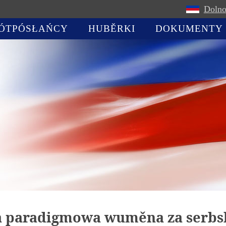
Dolno
ÓTPÓSŁAŃCY
HUBĚRKI
DOKUMENTY
 paradigmowa wuměna za serbsk