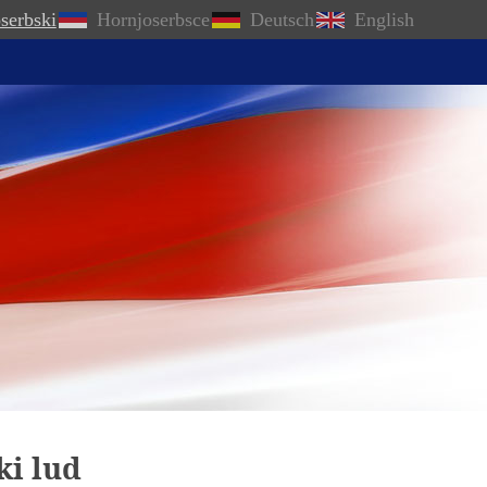
serbski
Hornjoserbsce
Deutsch
English
i lud