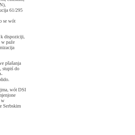
N),
cija 61/295
o se wót
 dispoziciji,
a w paźe
nizacija
we pšašanja
 stupiś do
O-
lido.
ejma, wót DSI
mjenjone
z w
ze Serbskim