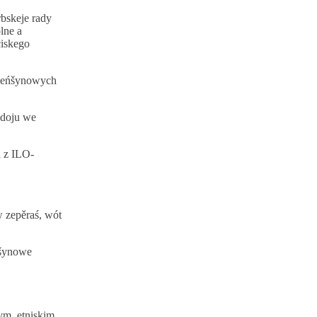
bskeje rady
lne a
iskego
mjeńšynowych
udoju we
i z ILO-
 zepěraś, wót
ńšynowe
m, etniskim,