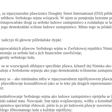
, su mjazynarodne pšawiznice Doughty Street International (DSI) prěd
srědkow Serbskego sejma wózjawili. W njom se pomjeniju bytostne p
óstupowańske drogi za serbske ludowe zastupnistwo a rozkładuju se k
a jogo demokratiski wólone ludowe zastupnistwo. Mimo togo su pósłali
nalicyjo tśi głowne póžedańske dypki:
stupowańskich pšawow Serbskego sejma w Zwězkowej republice Nims
omiju za serbski lud a jich financielne zawěsćenje,
genity serbskego luda.
su se wuzwignuli slědujuce specifiske pšawa, kótarež dej Nimska ako 
ludoju a Serbskemu sejmoju ako jogo demokratiski wólonemu zastupni
musy se – ako minimalna měra w mjazynarodnem mjeńšynowem pšawj
 pšawidłownje konsultěrowaś (ako se to teke pla drugich reprezentant
a);
nstituěrowanje Serbskego sejma ako ludowe zastupnistwo njetrjeba se 
niski zakład stata. Nawopak: Stat njejo wopšawnjony, wólby a konstitu
upnistwa specielnje rědowaś, pśeto to jo pó ludowem pšawje suweren
ždego źělnostatnego luda a kuždeje mjeńšyny;