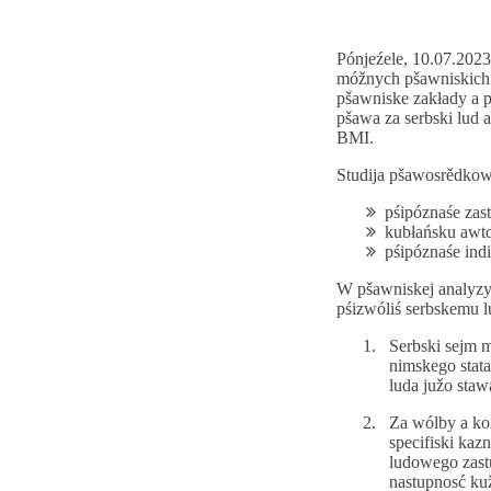
Pónjeźele, 10.07.2023
móžnych pšawniskich 
pšawniske zakłady a p
pšawa za serbski lud 
BMI.
Studija pšawosrědkow 
pśipóznaśe za
kubłańsku awton
pśipóznaśe indi
W pšawniskej analyzy 
pśizwóliś serbskemu 
Serbski sejm 
nimskego stata
luda južo staw
Za wólby a ko
specifiski kaz
ludowego zast
nastupnosć ku