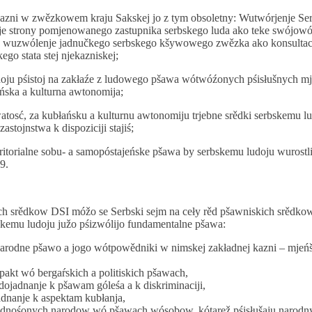
kazni w zwězkowem kraju Sakskej jo z tym obsoletny: Wutwórjenje Ser
eje strony pomjenowanego zastupnika serbskego luda ako teke swójowó
 wuzwólenje jadnučkego serbskego kšywowego zwězka ako konsultac
ego stata stej njekazniskej;
oju pśistoj na zakłaźe z ludowego pšawa wótwóźonych pśisłušnych 
ska a kulturna awtonomija;
atosć, za kubłańsku a kulturnu awtonomiju trjebne srědki serbskemu l
stojnstwa k dispoziciji stajiś;
ritorialne sobu- a samopóstajeńske pšawa by serbskemu ludoju wurostl
9.
ch srědkow DSI móžo se Serbski sejm na ceły rěd pšawniskich srědkow
skemu ludoju južo pśizwólijo fundamentalne pšawa:
narodne pšawo a jogo wótpowědniki w nimskej zakładnej kazni – mje
akt wó bergaŕskich a politiskich pšawach,
ojadnanje k pšawam góleśa a k diskriminaciji,
anje k aspektam kubłanja,
adnośonych narodow wó pšawach wósobow, kótarež pśisłušaju narodny