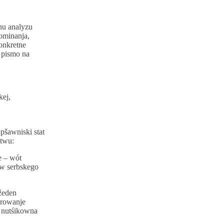
nu analyzu
ominanja,
onkretne
 pismo na
kej,
pšawniski stat
stwu:
e – wót
ow serbskego
žeden
ěrowanje
a nutśikowna