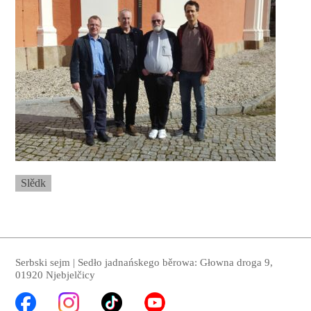
Slědk
Serbski sejm | Sedło jadnańskego běrowa: Głowna droga 9,
01920 Njebjelčicy