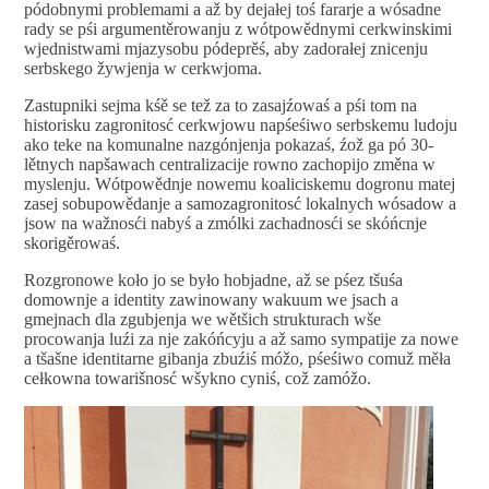
pódobnymi problemami a až by dejałej toś fararje a wósadne
rady se pśi argumentěrowanju z wótpowědnymi cerkwinskimi
wjednistwami mjazysobu pódeprěś, aby zadorałej znicenju
serbskego žywjenja w cerkwjoma.
Zastupniki sejma kśě se tež za to zasajźowaś a pśi tom na
historisku zagronitosć cerkwjowu napśeśiwo serbskemu ludoju
ako teke na komunalne nazgónjenja pokazaś, źož ga pó 30-
lětnych napšawach centralizacije rowno zachopijo změna w
myslenju. Wótpowědnje nowemu koaliciskemu dogronu matej
zasej sobupowědanje a samozagronitosć lokalnych wósadow a
jsow na wažnosći nabyś a zmólki zachadnosći se skóńcnje
skorigěrowaś.
Rozgronowe koło jo se było hobjadne, až se pśez tšuśa
domownje a identity zawinowany wakuum we jsach a
gmejnach dla zgubjenja we wětšich strukturach wše
procowanja luźi za nje zakóńcyju a až samo sympatije za nowe
a tšašne identitarne gibanja zbuźiś móžo, pśeśiwo comuž měła
cełkowna towarišnosć wšykno cyniś, což zamóžo.