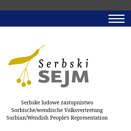
Skip
navigation
AKTUALNE
SERBSKI SEJM
JADNAŃSKI PÓRĚD
PROTOKOLE / HOBZAMKŃEŃA
DARY
WÓLBA 2018
Serbske ludowe zastupnistwo
WÓTPÓSŁAŃCY
Sorbische/wendische Volksvertretung
HUBĚRKI
Sorbian/Wendish People’s Representation
DOKUMENTY