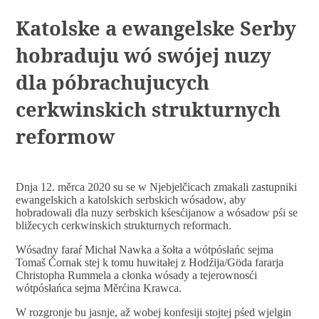
Katolske a ewangelske Serby
hobraduju wó swójej nuzy
dla póbrachujucych
cerkwinskich strukturnych
reformow
Dnja 12. měrca 2020 su se w Njebjelčicach zmakali zastupniki
ewangelskich a katolskich serbskich wósadow, aby
hobradowali dla nuzy serbskich kśesćijanow a wósadow pśi se
bližecych cerkwinskich strukturnych reformach.
Wósadny faraŕ Michał Nawka a šołta a wótpósłańc sejma
Tomaš Čornak stej k tomu huwitałej z Hodźija/Göda fararja
Christopha Rummela a cłonka wósady a tejerownosći
wótpósłańca sejma Měrćina Krawca.
W rozgronje bu jasnje, až wobej konfesiji stojtej pśed wjelgin