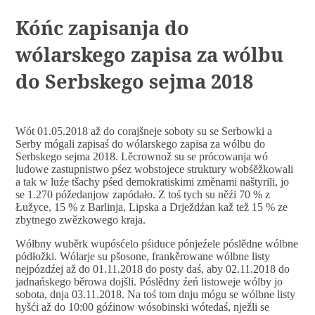
Kóńc zapisanja do
wólarskego zapisa za wólbu
do Serbskego sejma 2018
Wót 01.05.2018 až do corajšneje soboty su se Serbowki a
Serby mógali zapisaś do wólarskego zapisa za wólbu do
Serbskego sejma 2018. Lěcrownož su se prócowanja wó
ludowe zastupnistwo pśez wobstojece struktury wobśěžkowali
a tak w luźe tšachy pśed demokratiskimi změnami naštyrili, jo
se 1.270 póžedanjow zapódało. Z toś tych su něźi 70 % z
Łužyce, 15 % z Barlinja, Lipska a Drježdźan kaž tež 15 % ze
zbytnego zwězkowego kraja.
Wólbny wuběrk wupósćelo pśiduce pónjeźele póslědne wólbne
pódłožki. Wólarje su pšosone, frankěrowane wólbne listy
nejpózdźej až do 01.11.2018 do posty daś, aby 02.11.2018 do
jadnańskego běrowa dojšli. Póslědny źeń listoweje wólby jo
sobota, dnja 03.11.2018. Na toś tom dnju mógu se wólbne listy
hyšći až do 10:00 góźinow wósobinski wótedaś, nježli se