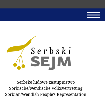
Skip
navigation
AKTUALNE
SERBSKI SEJM
JADNAŃSKI PÓRĚD
PROTOKOLE / HOBZAMKŃEŃA
DARY
WÓLBA 2018
Serbske ludowe zastupnistwo
WÓTPÓSŁAŃCY
Sorbische/wendische Volksvertretung
HUBĚRKI
Sorbian/Wendish People’s Representation
DOKUMENTY