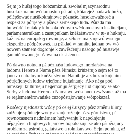
Sejm jo hušej togo hobzamknuł, zwołaś mjazynarodnu
husokokaratnu wědomostnu pśiradu, kótarejež nadawk buźo,
pólěpšować nutśikokrajnowe póznaśe, husokowažnosć a
respekt za pótrjeby a pšawa serbskego luda. Pśirada ma
hutwórić kontakty k husokorědnym wědomostnym institucijam,
parlamentarnikam a zastupnikam kněžaŕstwow w tu- a hukraju,
kaž tež na europskej rowninje, a źěło sejma z njewótwisneju
ekspertizu pódpěrowaś, na pśikład w ramiku jadnanjow wó
nowem statnem dogronje k zawěsćenju našogo pó hustawje
garantěrowanego pšawa na eksistencu.
Pó dawno notnem pśipóznaśu ludowego mordaŕstwa na
ludoma Herero a Nama pśez Nimsku kritizěrujo sejm toś to
jano z centralnym kněžaŕstwom Namibije a z huzamknjenim
pótrjefjonych ludow trjefjone hujadnanje. Ako něga pód
nimskeju kulturneju hegemoniju śerpjecy lud cujomy se ako
Serby z ludoma Herero a Nama we wósebnem zwězane, až ma
se reglementěrowańske cuzopóstajowanje wótpokazaś.
Rosćecy njedostatk wódy pó cełej Łužycy pśez změnu klimy,
zniženje spódneje wódy a zanjeroźenje pśez górnistwo, pśi
rownocasnem nadměrnem hužywanju k napołnjenju
něgajšnych huglowych jamow hopokazuju se ako pśiběrajucy
problem za pśirodu, gataŕstwo a rolnikaŕstwo. Sejm pomina, až