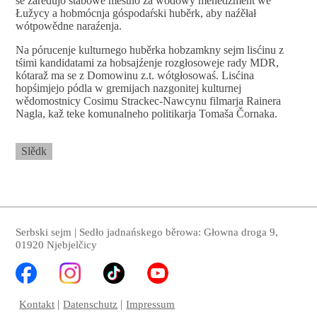
se zarědujo štabowe městno za wódowy menedźment we
Łužycy a hobmócnja góspodaŕski huběrk, aby naźěłał
wótpowědne naraźenja.
Na pórucenje kulturnego huběrka hobzamkny sejm lisćinu z
tśimi kandidatami za hobsajźenje rozgłosoweje rady MDR,
kótaraž ma se z Domowinu z.t. wótgłosowaś. Lisćina
hopśimjejo pódla w gremijach nazgonitej kulturnej
wědomostnicy Cosimu Strackec-Nawcynu filmarja Rainera
Nagla, kaž teke komunalneho politikarja Tomaša Čornaka.
Slědk
Serbski sejm | Sedło jadnańskego běrowa: Głowna droga 9,
01920 Njebjelčicy
Kontakt
Datenschutz
Impressum