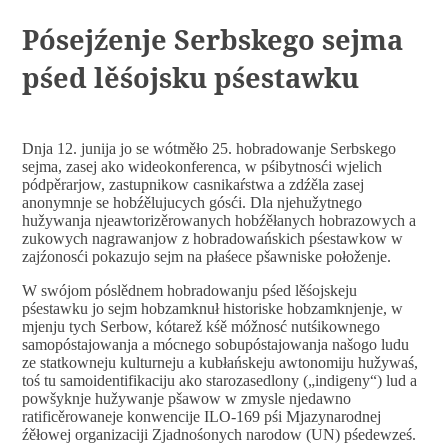
Pósejźenje Serbskego sejma
pśed lěśojsku pśestawku
Dnja 12. junija jo se wótměło 25. hobradowanje Serbskego
sejma, zasej ako wideokonferenca, w pśibytnosći wjelich
pódpěrarjow, zastupnikow casnikaŕstwa a zdźěla zasej
anonymnje se hobźělujucych gósći. Dla njehužytnego
hužywanja njeawtorizěrowanych hobźěłanych hobrazowych a
zukowych nagrawanjow z hobradowańskich pśestawkow w
zajźonosći pokazujo sejm na płaśece pšawniske połoženje.
W swójom póslědnem hobradowanju pśed lěśojskeju
pśestawku jo sejm hobzamknuł historiske hobzamknjenje, w
mjenju tych Serbow, kótarež kśě móžnosć nutśikownego
samopóstajowanja a mócnego sobupóstajowanja našogo ludu
ze statkowneju kulturneju a kubłańskeju awtonomiju hužywaś,
toś tu samoidentifikaciju ako starozasedlony („indigeny“) lud a
powšyknje hužywanje pšawow w zmysle njedawno
ratificěrowaneje konwencije ILO-169 pśi Mjazynarodnej
źěłowej organizaciji Zjadnośonych narodow (UN) pśedewześ.