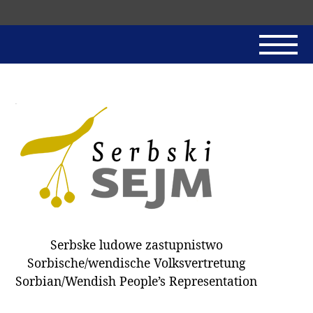
Skip
navigation
AKTUALNE
SERBSKI SEJM
JADNAŃSKI PÓRĚD
PROTOKOLE / HOBZAMKŃEŃA
DARY
WÓLBA 2018
Serbske ludowe zastupnistwo
WÓTPÓSŁAŃCY
Sorbische/wendische Volksvertretung
HUBĚRKI
Sorbian/Wendish People’s Representation
DOKUMENTY