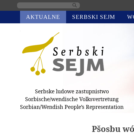
Skip
AKTUALNE
SERBSKI SEJM
W
navigation
Serbske ludowe zastupnistwo
Sorbische/wendische Volksvertretung
Sorbian/Wendish People’s Representation
Pšosbu wó