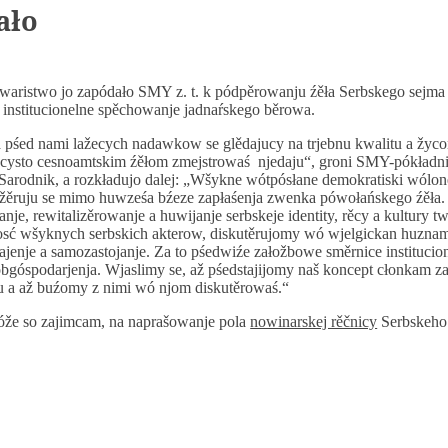
ało
aristwo jo zapódało SMY z. t. k pódpěrowanju źěła Serbskego sejma
 institucionelne spěchowanje jadnaŕskego běrowa.
 pśed nami lažecych nadawkow se glědajucy na trjebnu kwalitu a žyc
 z cysto cesnoamtskim źěłom zmejstrowaś njedaju“, groni SMY-pókładn
Sarodnik, a rozkładujo dalej: „Wšykne wótpósłane demokratiski wólo
žěruju se mimo huwześa bźeze zapłaśenja zwenka pówołańskego źěła. 
je, rewitalizěrowanje a huwijanje serbskeje identity, rěcy a kultury t
osć wšyknych serbskich akterow, diskutěrujomy wó wjelgickan huzn
enje a samozastojanje. Za to pśedwiźe załožbowe směrnice institucio
bgóspodarjenja. Wjaslimy se, až pśedstajijomy naš koncept cłonkam z
ju a až buźomy z nimi wó njom diskutěrowaś.“
že so zajimcam, na naprašowanje pola
nowinarskej rěčnicy
Serbskeho