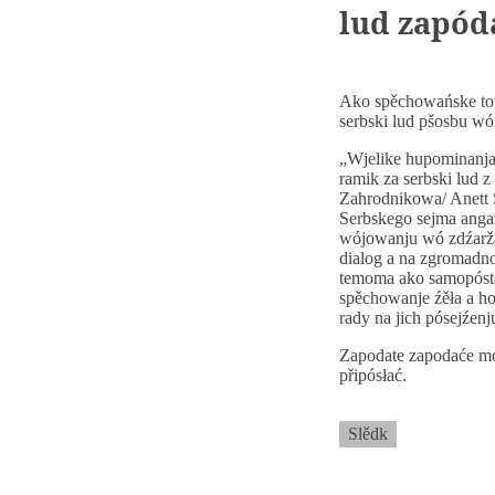
lud zapód
Ako spěchowańske tow
serbski lud pšosbu wó
„Wjelike hupominanja
ramik za serbski lud
Zahrodnikowa/ Anett 
Serbskego sejma anga
wójowanju wó zdźaržan
dialog a na zgromadn
temoma ako samopóstaj
spěchowanje źěła a ho
rady na jich pósejźen
Zapodate zapodaće mó
připósłać.
Slědk