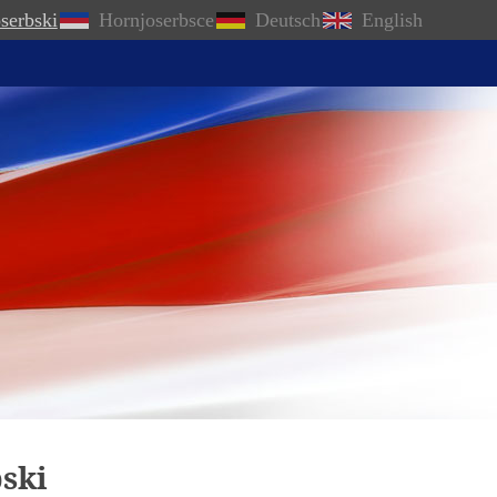
serbski
Hornjoserbsce
Deutsch
English
ski