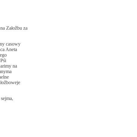
 na Załožbu za
ony casowy
ica Aneta
nego
Pśi
warimy na
amnyma
nelne
ałožboweje
 sejma,