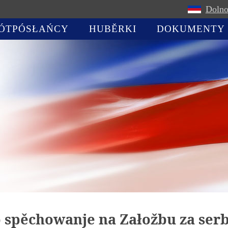
Dolno
ÓTPÓSŁAŃCY
HUBĚRKI
DOKUMENTY
 spěchowanje na Załožbu za serb