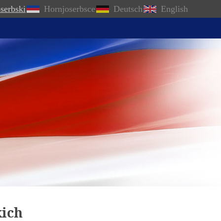
serbski
Hornjoserbsce
Deutsch
English
kich