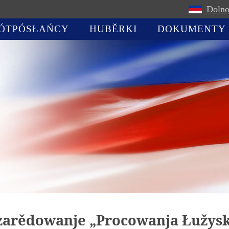
Dolno
ÓTPÓSŁAŃCY
HUBĚRKI
DOKUMENTY
zarědowanje „Procowanja Łužys