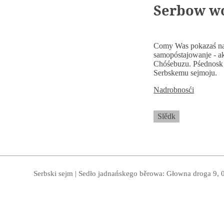
Serbow wó
Comy Was pokazaś na
samopóstajowanje - ak
Chóśebuzu. Pśednosk d
Serbskemu sejmoju.
Nadrobnosći
Slědk
Serbski sejm | Sedło jadnańskego běrowa: Głowna droga 9, 