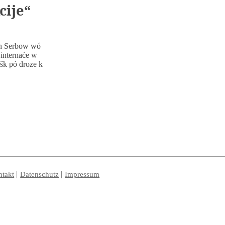
cije“
ch Serbow wó
 internaće w
šk pó droze k
takt
Datenschutz
Impressum