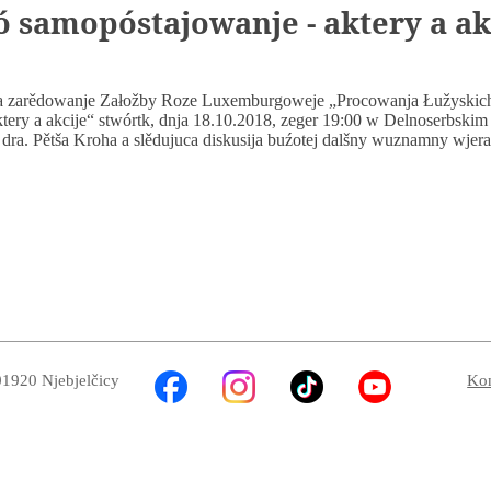
 samopóstajowanje - aktery a ak
 zarědowanje Załožby Roze Luxemburgoweje „Procowanja Łužyski
tery a akcije“ stwórtk, dnja 18.10.2018, zeger 19:00 w Delnoserbskim
ra. Pětša Kroha a slědujuca diskusija buźotej dalšny wuznamny wjera
01920 Njebjelčicy
Kon