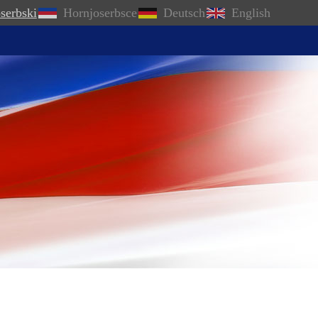
serbski
Hornjoserbsce
Deutsch
English