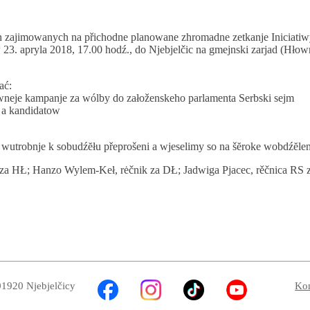
h zajimowanych na přichodne planowane zhromadne zetkanje Iniciatiw
 23. apryla 2018, 17.00 hodź., do Njebjelčic na gmejnski zarjad (Hłow
ać:
wneje kampanje za wólby do załoženskeho parlamenta Serbski sejm
 a kandidatow
wutrobnje k sobudźĕłu přeprošeni a wjeselimy so na šĕroke wobdźĕlen
 za HŁ; Hanzo Wylem-Keł, rėčnik za DŁ; Jadwiga Pjacec, rěčnica RS
01920 Njebjelčicy
Kon