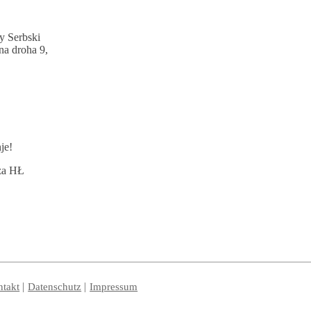
y Serbski
na droha 9,
je!
 za HŁ
takt
Datenschutz
Impressum