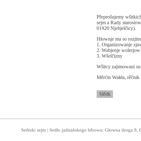
Přeprošujemy wšitkic
sejm a Rady starostow
01920 Njebjelčicy).
Hłownje ma so rozjim
1. Organizowanje zja
2. Wabjenje wolerjow
3. Wšelčizny
Wšitcy zajimowani su 
Měrćin Wałda, rěčnik
Slědk
Serbski sejm | Sedło jadnańskego běrowa: Głowna droga 9, 