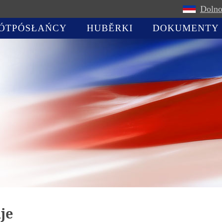
Dolno
ÓTPÓSŁAŃCY
HUBĚRKI
DOKUMENTY
je