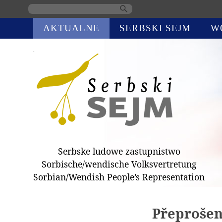
Skip
AKTUALNE
SERBSKI SEJM
W
navigation
Serbske ludowe zastupnistwo
Sorbische/wendische Volksvertretung
Sorbian/Wendish People’s Representation
Přeprošen