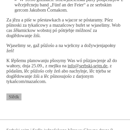
wěcejrěcneju band „Fünf an der Feier“ a ze serbskim
gercom Jakubom Čornakom.
Za jězu a piśe w pśestawkach a wjacor se póstaramy. Pśez
pśinoski za tykańcowy a mazańcowy bufet se wjaselimy. Wob
cas źěłarnickow wobstoj pó pótrjebje móžnosć za
doglědowanje źiśi.
Wjaselimy se, gaž pśiźośo a na wjelicny a dožywjenjapołny
źeń!
K lěpšemu planowanju pšosymy Was wó pśizjawjenje až do
wałtory, dnja 25.09., z mejlku na
info@serbski-sejm.de
, z
pódaśim, lěc pśiźośo ceły źeń abo nachylnje, lěc trjeba se
doglědowanje źiśi a lěc pśinosujośo z darjonym
tykańcom/mazańcom.
Slědk
Serbski sejm | Sedło jadnańskego běrowa: Głowna droga 9,