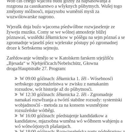
Wob cas cełego wjacora budu góźby za napšašowanja a
rozgrona za casnikarstwo a wšyknych pśibytnych. Wušej togo
změjomy móžnosći, mjazysobu wuměniś mysli za
wuzwólowarske nagrono.
Wjerašk dnja buźo wjacorna pśedwólbne rozwjaselenje ze
žyweju muziku. Comy se we wólnej atmosferje bližej
póznawaś, wuslědki źěłarnickow w póśěgu na sejm póznaś a se
zgromadnje wjaseliś pśez wjelerake póstupy pó zgromadnej
droze k Serbskemu sejmoju.
Zarědowanje wótmějo se w Katolskem farskem srjejźišću
„Bjesada“ w Njebjelčicach/Nebelschütz, Głowna
droga/Hauptstraße 27. Program:
W 09:00 góźinach: źěłarnicka 1. źěl - Wósebnosći
serbskego zgromaźeństwa w zwisku z namakanim
rozsudow, wót historije až do pśibytnosći.
W 12:30 góźinach: źěłarnicka 2. źěl - Zgromadnje
namakaś rozwězanja a twóriś stabilne rozsudy: systemiski
wobjadnosćiś - metoda za na konsens wusměrjone
rozsuźeńske wótběgi.
W 16:00 góźinach: pśedstajenje kandidatkow a
kandidatow, mjazsobna wuměna wó wólbnem wabjenju a
wó wótwórjonych pšašanjach.
W 18:00 góźinach: Rozwjaseleńska party pódpěrarjow z