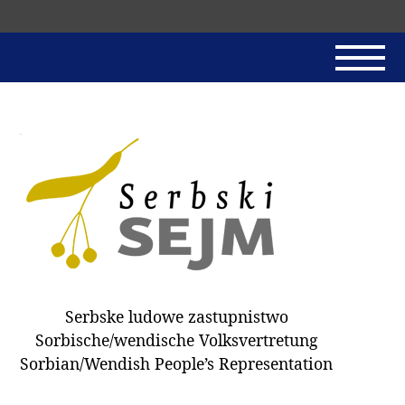
Skip
navigation
AKTUALNE
SERBSKI SEJM
JADNAŃSKI PÓRĚD
PROTOKOLE / HOBZAMKŃEŃA
DARY
WÓLBA 2018
Serbske ludowe zastupnistwo
WÓTPÓSŁAŃCY
Sorbische/wendische Volksvertretung
HUBĚRKI
Sorbian/Wendish People’s Representation
DOKUMENTY