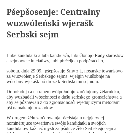
Pśepšosenje: Centralny
wuzwóleński wjerašk
Serbski sejm
Lube kandidatki a lubi kandidaća, lubi čłonojo Rady starostow
a sejmoweje iniciatiwy, lubi přećeljo a podpěraćeljo,
sobotu, dnja 29.09., pśepšosujo Smy z.t., nosarske towaristwo
za wuzwólenje Serbskego sejma, wjelgin wutšobnje na
wósebny wjerašk pó droze k Serbskemu sejmoju.
Dopołudnja a na ranem wótpołudnju zarědujomy źěłarnicku,
aby wuzbadali wósebnosći a dušu serbskego gromaźeństwa a
aby se póznawali z do zgromadnosći wjedujucymi metodami
pśi namakanju rozsudow.
W drugem źělu zarědowanja pśedstajaju nejpjerwjej
nominěrujuce towaristwa swóje kandidatki a swójich
kandidatow kaž tež mysli za pśiduce źěło Serbskego sejma.