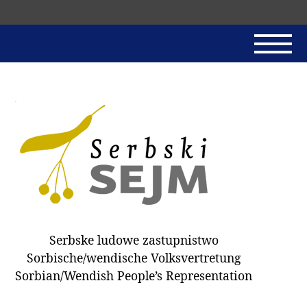
Skip
navigation
AKTUALNE
SERBSKI SEJM
JADNAŃSKI PÓRĚD
PROTOKOLE / HOBZAMKŃEŃA
DARY
WÓLBA 2018
Serbske ludowe zastupnistwo
WÓTPÓSŁAŃCY
Sorbische/wendische Volksvertretung
HUBĚRKI
Sorbian/Wendish People’s Representation
DOKUMENTY