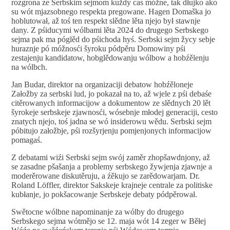
rozgrona ze Serbskim sejmom kuždy cas móžne, tak dłujko ako
su wót mjazsobnego respekta pregowane. Hagen Domaška jo
hoblutował, až toś ten respekt slědne lěta njejo był stawnje
dany. Z pśiducymi wólbami lěta 2024 do drugego Serbskego
sejma pak ma póglěd do pśichoda hyś. Serbski sejm žycy sebje
huraznje pó móžnosći šyroku pódpěru Domowiny pśi
zestajenju kandidatow, hobglědowanju wólbow a hobźělenju
na wólbch.
Jan Budar, direktor na organizaciji debatow hobźěloneje
Załožby za serbski lud, jo pokazał na to, až wjele z pśi debaśe
citěrowanych informacijow a dokumentow ze slědnych 20 lět
šyrokeje serbskeje zjawnosći, wósebnje młodej generaciji, cesto
znatych njejo, toś jadna se wó insiderowu wědu. Serbski sejm
póbitujo załožbje, pśi rozšyrjenju pomjenjonych informacijow
pomagaś.
Z debatami wiźi Serbski sejm swój zaměr zhopšawdnjony, až
se zasadne pšašanja a problemy serbskego žywjenja zjawnje a
moderěrowane diskutěruju, a źěkujo se zarědowarjam. Dr.
Roland Löffler, direktor Sakskeje krajneje centrale za politiske
kubłanje, jo pokšacowanje Serbskeje debaty pódpěrował.
Swětocne wólbne napominanje za wólby do drugego
Serbskego sejma wótmějo se 12. maja wót 14 zeger w Běłej