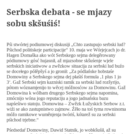
Serbska debata - se mjazy
sobu skšuśiś!
Pśi stwórtej podiumowej diskusiji „Chto zastupujo serbski lud?
Pśichod politiskeje participacije“ 10. maja we Wórjejcach jo dr.
Hagen Domaška ako wót Serbskego sejma delegěrowany
pódiumowy gósć hujasnił, až mjazsobne skšuśenje wjele
serbskich iniciatiwow a zwězkow situacija za serbski lud buźo
se docełego pólěpšyś a jo gronił: „Za pódlańske hobstaśe
Domowiny a Serbskego sejma dej płaśiś formula ‚1 plus 1 jo
3‘. Gaž Serbski sejm kazniski ramik za serbski lud rozšyrijo,
pótom wóznamjenijo to wěcej móžnosćow za Domowinu. Gaž
Domowina k wólbam drugego Serbskego sejma napomina,
zmócnijo wóna jogo reputaciju a jogo jadnańsku bazu
napśeśiwo statoju. Domowina – Zwězk Łužyskich Serbow z.t.
wiźi se ako zastupnistwo zajmow. Źěło na toś tyma rowninoma
móžo ramikowe wuměnjenja twóriś, kótarež su za serbski
pśichod trjebne.“
Pśedsedaŕ Domowiny, Dawid Statnik, jo wobkšuśił, až su