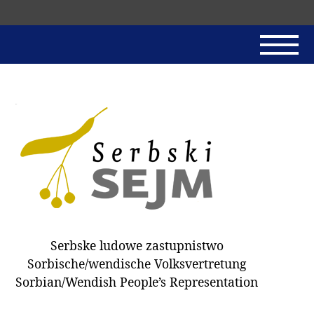
Skip
navigation
AKTUALNE
SERBSKI SEJM
JADNAŃSKI PÓRĚD
PROTOKOLE / HOBZAMKŃEŃA
DARY
WÓLBA 2018
Serbske ludowe zastupnistwo
WÓTPÓSŁAŃCY
Sorbische/wendische Volksvertretung
HUBĚRKI
Sorbian/Wendish People’s Representation
DOKUMENTY