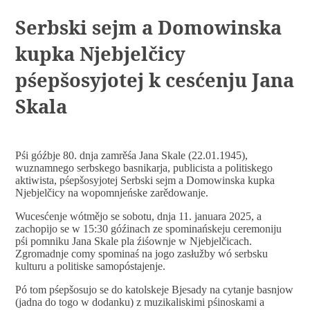
Serbski sejm a Domowinska
kupka Njebjelčicy
pśepšosyjotej k cesćenju Jana
Skala
Pśi góźbje 80. dnja zamrěśa Jana Skale (22.01.1945),
wuznamnego serbskego basnikarja, publicista a politiskego
aktiwista, pśepšosyjotej Serbski sejm a Domowinska kupka
Njebjelčicy na wopomnjeńske zarědowanje.
Wucesćenje wótmějo se sobotu, dnja 11. januara 2025, a
zachopijo se w 15:30 góźinach ze spominańskeju ceremoniju
pśi pomniku Jana Skale pla źiśownje w Njebjelčicach.
Zgromadnje comy spominaś na jogo zasłužby wó serbsku
kulturu a politiske samopóstajenje.
Pó tom pśepšosujo se do katolskeje Bjesady na cytanje basnjow
(jadna do togo w dodanku) z muzikaliskimi pśinoskami a