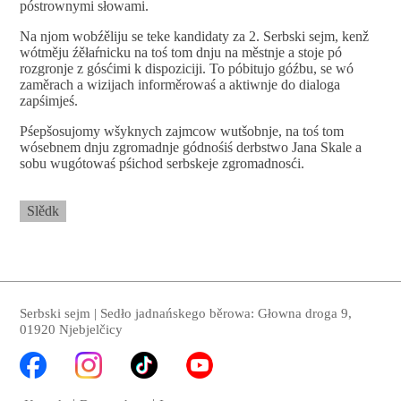
póstrownymi słowami.
Na njom wobźěliju se teke kandidaty za 2. Serbski sejm, kenž
wótměju źěłaŕnicku na toś tom dnju na městnje a stoje pó
rozgronje z gósćimi k dispoziciji. To póbitujo góźbu, se wó
zaměrach a wizijach informěrowaś a aktiwnje do dialoga
zapśimjeś.
Pśepšosujomy wšyknych zajmcow wutšobnje, na toś tom
wósebnem dnju zgromadnje gódnośiś derbstwo Jana Skale a
sobu wugótowaś pśichod serbskeje zgromadnosći.
Slědk
Serbski sejm | Sedło jadnańskego běrowa: Głowna droga 9,
01920 Njebjelčicy