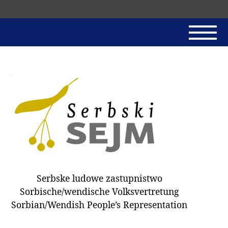
Skip
navigation
AKTUALNE
SERBSKI SEJM
JADNAŃSKI PÓRĚD
PROTOKOLE / HOBZAMKŃEŃA
DARY
WÓLBA 2018
Serbske ludowe zastupnistwo
WÓTPÓSŁAŃCY
Sorbische/wendische Volksvertretung
HUBĚRKI
Sorbian/Wendish People’s Representation
DOKUMENTY