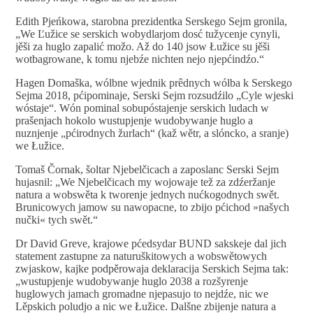
Edith Pjeńkowa, starobna prezidentka Serskego Sejm gronila,
„We Ľužice se serskich wobydlarjom dosć tužycenje cynyli,
jěši za huglo zapalić možo. Až do 140 jsow Łužice su jěši
wotbagrowane, k tomu njebźe nichten nejo njepćindźo.“
Hagen Domaška, wólbne wjednik prêdnych wólba k Serskego
Sejma 2018, pćipominaje, Serski Sejm rozsudźilo „Cyle wjeski
wóstaje“. Wón pominal sobupóstajenje serskich ludach w
prašenjach hokolo wustupjenje wudobywanje huglo a
nuznjenje „pćirodnych žurlach“ (kaž wětr, a slóncko, a sranje)
we Łužice.
Tomaš Čornak, šoltar Njebelčicach a zaposlanc Serski Sejm
hujasnil: „We Njebelčicach my wojowaje tež za zdźeržanje
natura a wobswěta k tworenje jednych nućkogodnych swět.
Brunicowych jamow su nawopacne, to zbijo pćichod »našych
nučki« tych swět.“
Dr David Greve, krajowe pćedsydar BUND sakskeje dal jich
statement zastupne za naturuškitowych a wobswětowych
zwjaskow, kajke podpěrowaja deklaracija Serskich Sejma tak:
„wustupjenje wudobywanje huglo 2038 a rozšyrenje
huglowych jamach gromadne njepasujo to nejdźe, nic we
Lěpskich poludjo a nic we Łužice. Dalšne zbijenje natura a