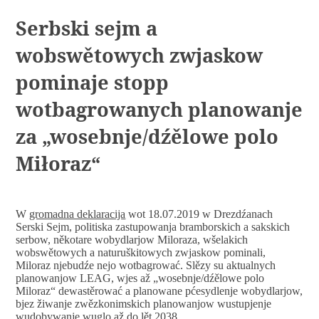
Serbski sejm a
wobswětowych zwjaskow
pominaje stopp
wotbagrowanych planowanje
za „wosebnje/dźělowe polo
Miłoraz“
W
gromadna deklaracija
wot 18.07.2019 w Drezdźanach
Serski Sejm, politiska zastupowanja bramborskich a sakskich
serbow, někotare wobydlarjow Miloraza, wšelakich
wobswětowych a naturuškitowych zwjaskow pominali,
Miloraz njebudźe nejo wotbagrować. Slězy su aktualnych
planowanjow LEAG, wjes až „wosebnje/dźělowe polo
Miloraz“ dewastěrować a planowane pćesydlenje wobydlarjow,
bjez žiwanje zwězkonimskich planowanjow wustupjenje
wudobywanje wuglo až do lět 2038.