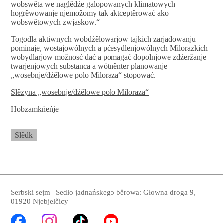
wobswěta we naglědźe galopowanych klimatowych
hogrěwowanje njemožomy tak aktceptěrować ako
wobswětowych zwjaskow.“
Togodla aktiwnych wobdźělowarjow tajkich zarjadowanju
pominaje, wostajowólnych a pćesydlenjowólnych Milorazkich
wobydlarjow možnosć dać a pomagać dopolnjowe zdźeržanje
twarjenjowych substanca a wótněnter planowanje
„wosebnje/dźělowe polo Miloraza“ stopować.
S
lězyna
„wosebnje/dźělowe polo Miloraza“
Hobzamkńeńje
Slědk
Serbski sejm | Sedło jadnańskego běrowa: Głowna droga 9,
01920 Njebjelčicy