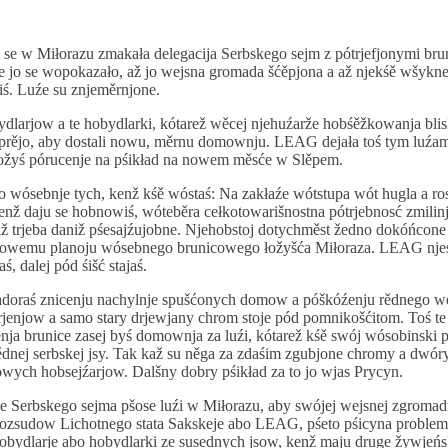
 se w Miłorazu zmakała delegacija Serbskego sejm z pótrjefjonymi br
 jo se wopokazało, až jo wejsna gromada šćěpjona a až njekśě wšykne
iś. Luźe su znjeměrnjone.
ydlarjow a te hobydlarki, kótarež wěcej njehuźarže hobśěžkowanja blis
prějo, aby dostali nowu, měrnu domownju. LEAG dejała toś tym luźa
ožyś pórucenje na pśikład na nowem měsće w Slěpem.
o wósebnje tych, kenž kśě wóstaś: Na zakłaźe wótstupa wót hugla a r
nž daju se hobnowiś, wóteběra cełkotowarišnostna pótrjebnosć zmilinj
ž trjeba daniž pśesajźujobne. Njehobstoj dotychměst žedno dokóńcone
lowemu planoju wósebnego brunicowego łožyšća Miłoraza. LEAG nje
ś, dalej pód śišć stajaś.
adoraś znicenju nachylnje spušćonych domow a póškóźenju rědnego we
jenjow a samo stary drjewjany chrom stoje pód pomnikošćitom. Toś 
nja brunice zasej byś domownja za luźi, kótarež kśě swój wósobinski 
ědnej serbskej jsy. Tak kaž su něga za zdaśim zgubjone chromy a dwó
owych hobsejźarjow. Dalšny dobry pśikład za to jo wjas Prycyn.
ce Serbskego sejma pšose luźi w Miłorazu, aby swójej wejsnej zgromadn
 rozsudow Lichotnego stata Sakskeje abo LEAG, pśeto pśicyna problem
obydlarje abo hobydlarki ze susednych jsow, kenž maju druge žywjeńs