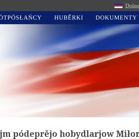
Dolno
ÓTPÓSŁAŃCY
HUBĚRKI
DOKUMENTY
ejm pódeprějo hobydlarjow Miło