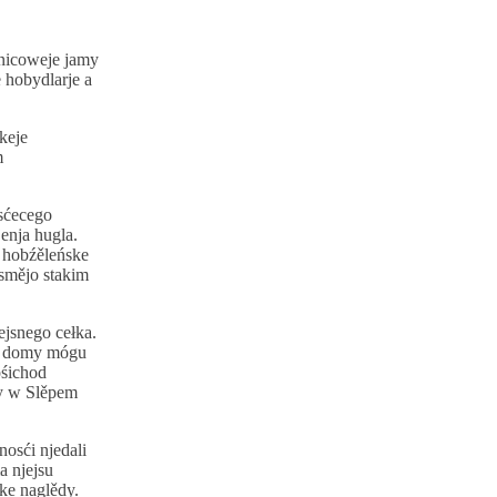
unicoweje jamy
 hobydlarje a
keje
m
osćecego
enja hugla.
 hobźěleńske
smějo stakim
jsnego cełka.
te domy mógu
pśichod
ry w Slěpem
osći njedali
a njejsu
ke naglědy.