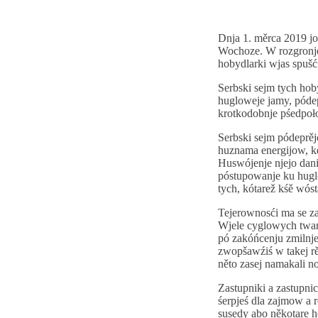
Dnja 1. měrca 2019 jo
Wochoze. W rozgronje
hobydlarki wjas spušć
Serbski sejm tych hob
hugloweje jamy, póde
krotkodobnje pśedpoł
Serbski sejm pódeprěj
huznama energijow, ke
Huswójenje njejo dani
póstupowanje ku hug
tych, kótarež kśě wósta
Tejerownosći ma se z
Wjele cyglowych twar
pó zakóńcenju zmilnje
zwopšawźiś w takej r
něto zasej namakali n
Zastupniki a zastupni
śerpjeś dla zajmow a
susedy abo někotare h