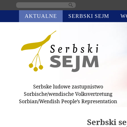
Skip
AKTUALNE
SERBSKI SEJM
W
navigation
Serbske ludowe zastupnistwo
Sorbische/wendische Volksvertretung
Sorbian/Wendish People’s Representation
Serbski s