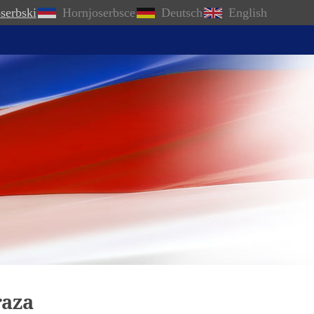
serbski
Hornjoserbsce
Deutsch
English
raza