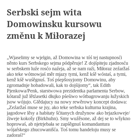
Serbski sejm wita
Domowinsku kursowu
změnu k Miłorazej
„Wjaselimy se wjelgin, až Domowina w tóś tej nastupnosći
něnto kurs Serbskego sejma pódpěruje! Z dojśpiteju zjadnosću
w serbskem luźe rosćo naźeja, až se nam raźi, Miłoraz zeźaržaś
ako teke wótnowjaś měr mjazy tymi, kenž kśě wóstaś, a tymi,
kenž kśě wuśěgnuś. Toś pśepšosyjomy Domowinu, aby
zgromadnje hobadowali, kak to dojśijomy“, tak Edith
Pjenkowa/Penk, starstwowa prezidentka parlamenta Serbow,
kótaraž juž lětźasetki dłujko pśeśiwo wótbagrowanju łužyskich
jsow wójujo. Glědajucy na nowy rewěrowy koncept dodawa:
„Zeźaržaś muse se jsy, ako teke serbska kulturna krajina,
jagodowe lěsy a habitaty šćitanych družynow ako brjazkoweje/
źiweje kokošy (Birkhuhn). Smy wuźěsone, až dej se to wšykno
hoprowaś, ab njetrjebała se zapśěgnuś komandantura
wójaŕskego zhucowanišća. Toś tomu handeloju musy se
zadoraś!“