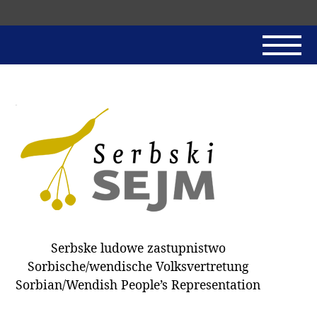
Skip
navigation
AKTUALNE
SERBSKI SEJM
JADNAŃSKI PÓRĚD
PROTOKOLE / HOBZAMKŃEŃA
DARY
WÓLBA 2018
Serbske ludowe zastupnistwo
WÓTPÓSŁAŃCY
Sorbische/wendische Volksvertretung
HUBĚRKI
Sorbian/Wendish People’s Representation
DOKUMENTY