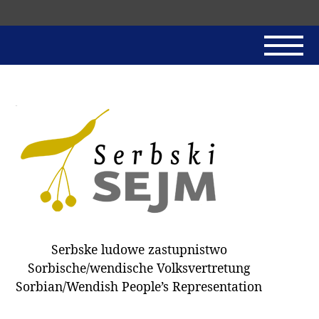
Skip
navigation
AKTUALNE
SERBSKI SEJM
JADNAŃSKI PÓRĚD
PROTOKOLE / HOBZAMKŃEŃA
DARY
WÓLBA 2018
Serbske ludowe zastupnistwo
WÓTPÓSŁAŃCY
Sorbische/wendische Volksvertretung
HUBĚRKI
Sorbian/Wendish People’s Representation
DOKUMENTY