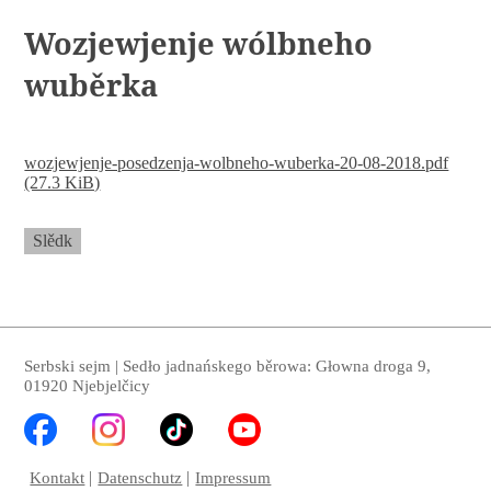
Wozjewjenje wólbneho
wuběrka
wozjewjenje-posedzenja-wolbneho-wuberka-20-08-2018.pdf
(27.3 KiB)
Slědk
Serbski sejm | Sedło jadnańskego běrowa: Głowna droga 9,
01920 Njebjelčicy
Kontakt
Datenschutz
Impressum