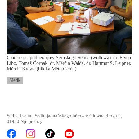
Cłonki seśi pódpěrarjow Serbskego Sejma (wótlěwa): dr. Fryco
Libo, Tomaš Čornak, dr. Měrćin Wałda, dr. Hartmut S. Leipner,
Měrćin Krawc (bildka Měto Cerńa)
Slědk
Serbski sejm | Sedło jadnańskego běrowa: Głowna droga 9,
01920 Njebjelčicy