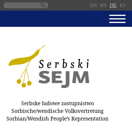
DS
HS
DE
EN
Navigation
überspringen
AKTUELL
SERBSKI SEJM
GESCHÄFTSORDNUNG
PROTOKOLLE / BESCHLÜSSE
SPENDEN
WAHL 2018
Serbske ludowe zastupnistwo
ABGEORDNETE
Sorbische/wendische Volksvertretung
AUSSCHÜSSE
Sorbian/Wendish People’s Representation
DOKUMENTE