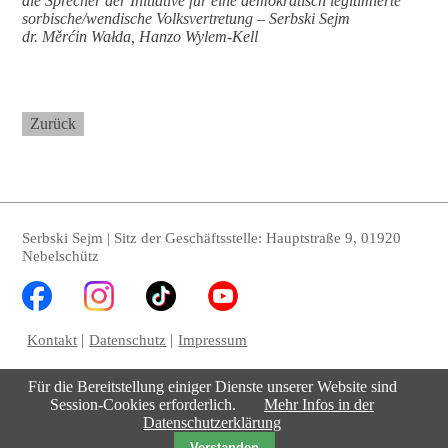
die Sprecher der Initiative für eine
demokratisch
legitimierte
sorbische/wendische Volksvertretung – Serbski Sejm
dr. Měrćin Wałda, Hanzo Wylem-Kell
Zurück
Serbski Sejm | Sitz der Geschäftsstelle: Hauptstraße 9, 01920
Nebelschütz
Kontakt
Datenschutz
Impressum
Für die Bereitstellung einiger Dienste unserer Website sind
Session-Cookies erforderlich.
Mehr Infos in der
Datenschutzerklärung
Verstanden