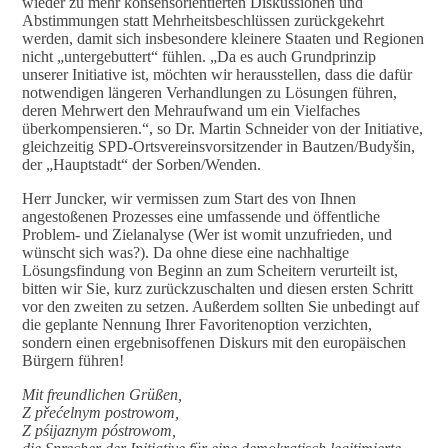
wieder zu mehr konsensorientierten Diskussionen und
Abstimmungen statt Mehrheitsbeschlüssen zurückgekehrt
werden, damit sich insbesondere kleinere Staaten und Regionen
nicht „untergebuttert“ fühlen. „Da es auch Grundprinzip
unserer Initiative ist, möchten wir herausstellen, dass die dafür
notwendigen längeren Verhandlungen zu Lösungen führen,
deren Mehrwert den Mehraufwand um ein Vielfaches
überkompensieren.“, so Dr. Martin Schneider von der Initiative,
gleichzeitig SPD-Ortsvereinsvorsitzender in Bautzen/Budyšin,
der „Hauptstadt“ der Sorben/Wenden.
Herr Juncker, wir vermissen zum Start des von Ihnen
angestoßenen Prozesses eine umfassende und öffentliche
Problem- und Zielanalyse (Wer ist womit unzufrieden, und
wünscht sich was?). Da ohne diese eine nachhaltige
Lösungsfindung von Beginn an zum Scheitern verurteilt ist,
bitten wir Sie, kurz zurückzuschalten und diesen ersten Schritt
vor den zweiten zu setzen. Außerdem sollten Sie unbedingt auf
die geplante Nennung Ihrer Favoritenoption verzichten,
sondern einen ergebnisoffenen Diskurs mit den europäischen
Bürgern führen!
Mit freundlichen Grüßen,
Z přećelnym postrowom,
Z pśijaznym póstrowom,