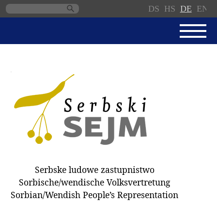
DS
HS
DE
EN
Navigation
überspringen
AKTUELL
SERBSKI SEJM
GESCHÄFTSORDNUNG
PROTOKOLLE / BESCHLÜSSE
SPENDEN
WAHL 2018
Serbske ludowe zastupnistwo
ABGEORDNETE
Sorbische/wendische Volksvertretung
AUSSCHÜSSE
Sorbian/Wendish People’s Representation
DOKUMENTE