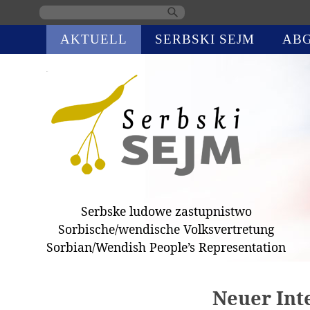
Navigation
AKTUELL
SERBSKI SEJM
AB
überspringen
Serbske ludowe zastupnistwo
Sorbische/wendische Volksvertretung
Sorbian/Wendish People’s Representation
Neuer Inte