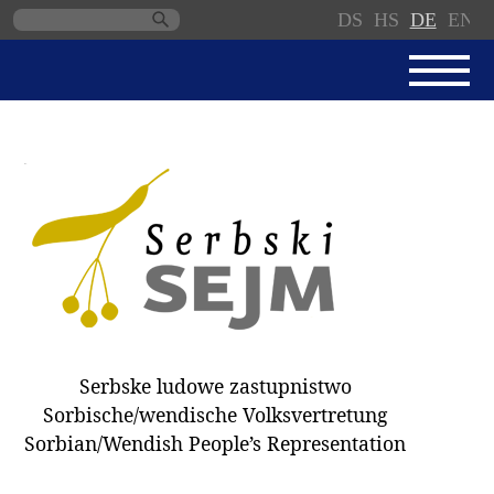
DS
HS
DE
EN
Navigation
überspringen
AKTUELL
SERBSKI SEJM
GESCHÄFTSORDNUNG
PROTOKOLLE / BESCHLÜSSE
SPENDEN
WAHL 2018
Serbske ludowe zastupnistwo
ABGEORDNETE
Sorbische/wendische Volksvertretung
AUSSCHÜSSE
Sorbian/Wendish People’s Representation
DOKUMENTE