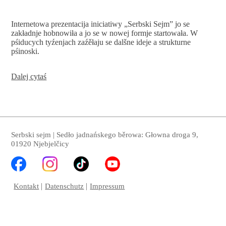
Internetowa prezentacija iniciatiwy „Serbski Sejm” jo se
zakładnje hobnowiła a jo se w nowej formje startowała. W
pśiducych tyźenjach zaźěłaju se dalšne ideje a strukturne
pśinoski.
Nowy
Dalej cytaś
internetowy
hustup
Serbski sejm | Sedło jadnańskego běrowa: Głowna droga 9,
01920 Njebjelčicy
Kontakt
Datenschutz
Impressum