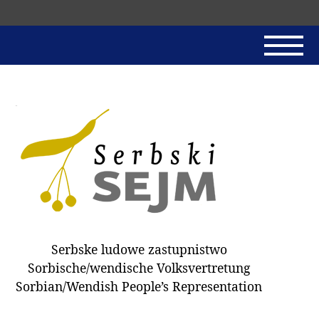
Skip
navigation
AKTUALNE
SERBSKI SEJM
JADNAŃSKI PÓRĚD
PROTOKOLE / HOBZAMKŃEŃA
DARY
WÓLBA 2018
Serbske ludowe zastupnistwo
WÓTPÓSŁAŃCY
Sorbische/wendische Volksvertretung
HUBĚRKI
Sorbian/Wendish People’s Representation
DOKUMENTY