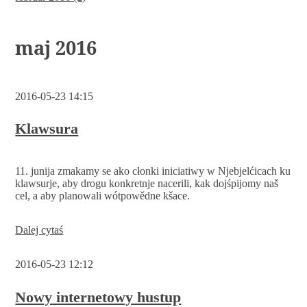
maj 2016
2016-05-23 14:15
Klawsura
11. junija zmakamy se ako cłonki iniciatiwy w Njebjelćicach ku
klawsurje, aby drogu konkretnje nacerili, kak dojśpijomy naš
cel, a aby planowali wótpowědne kšace.
Klawsura
Dalej cytaś
2016-05-23 12:12
Nowy internetowy hustup