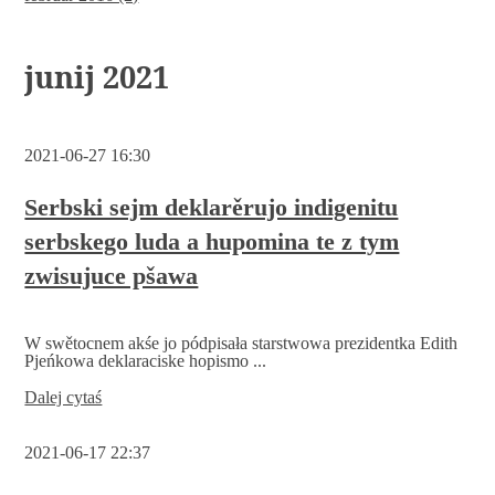
junij 2021
2021-06-27 16:30
Serbski sejm deklarěrujo indigenitu
serbskego luda a hupomina te z tym
zwisujuce pšawa
W swětocnem akśe jo pódpisała starstwowa prezidentka Edith
Pjeńkowa deklaraciske hopismo ...
Serbski
Dalej cytaś
sejm
deklarěrujo
2021-06-17 22:37
indigenitu
serbskego