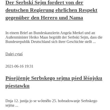
luda
Der Serbski Sejm fordert von der
a
deutschen Regierung ehrlichen Respekt
hupomina
te
gegenüber den Herero und Nama
z
tym
zwisujuce
pšawa
In einem Brief an Bundeskanzlerin Angela Merkel und an
Außenminister Heiko Maas begrüßt der Serbski Sejm, dass die
Bundesrepublik Deutschland sich ihrer Geschichte stellt ...
Der
Dalej cytaś
Serbski
Sejm
2021-06-16 19:31
fordert
von
der
Pósejźenje Serbskego sejma pśed lěśojsku
deutschen
pśestawku
Regierung
ehrlichen
Respekt
gegenüber
Dnja 12. junija jo se wótměło 25. hobradowanje Serbskego
den
sejma ...
Herero