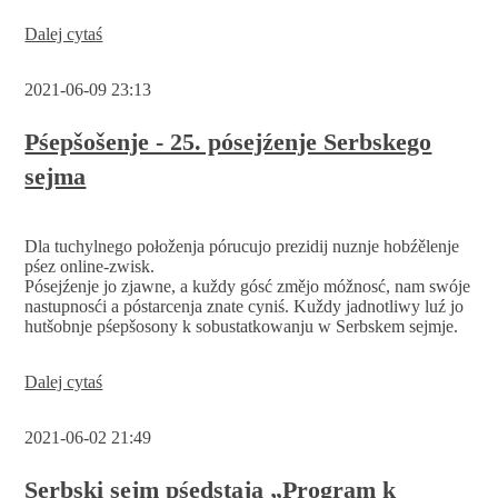
und
Nama
Pósejźenje
Dalej cytaś
Serbskego
sejma
2021-06-09 23:13
pśed
lěśojsku
pśestawku
Pśepšošenje - 25. pósejźenje Serbskego
sejma
Dla tuchylnego połoženja pórucujo prezidij nuznje hobźělenje
pśez online-zwisk.
Pósejźenje jo zjawne, a kuždy gósć změjo móžnosć, nam swóje
nastupnosći a póstarcenja znate cyniś. Kuždy jadnotliwy luź jo
hutšobnje pśepšosony k sobustatkowanju w Serbskem sejmje.
Pśepšošenje
Dalej cytaś
-
25.
2021-06-02 21:49
pósejźenje
Serbskego
sejma
Serbski sejm pśedstaja „Program k