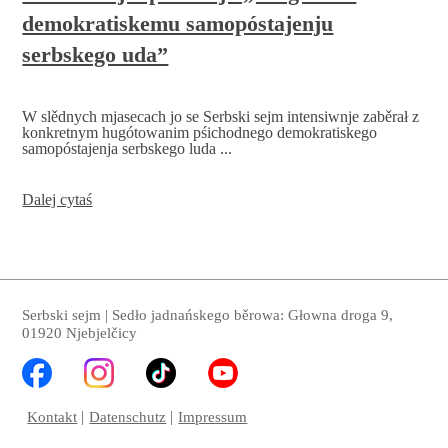
demokratiskemu samopóstajenju
serbskego uda”
W slědnych mjasecach jo se Serbski sejm intensiwnje zaběrał z
konkretnym hugótowanim pśichodnego demokratiskego
samopóstajenja serbskego luda ...
Serbski
Dalej cytaś
sejm
pśedstaja
„Program
k
demokratiskemu
samopóstajenju
Serbski sejm | Sedło jadnańskego běrowa: Głowna droga 9,
serbskego
01920 Njebjelčicy
uda”
Kontakt
Datenschutz
Impressum