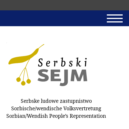
Skip
navigation
AKTUALNE
SERBSKI SEJM
JADNAŃSKI PÓRĚD
PROTOKOLE / HOBZAMKŃEŃA
DARY
WÓLBA 2018
Serbske ludowe zastupnistwo
WÓTPÓSŁAŃCY
Sorbische/wendische Volksvertretung
HUBĚRKI
Sorbian/Wendish People’s Representation
DOKUMENTY