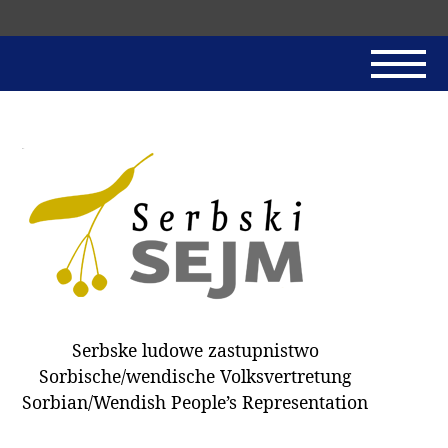
Skip
navigation
AKTUALNE
SERBSKI SEJM
JADNAŃSKI PÓRĚD
PROTOKOLE / HOBZAMKŃEŃA
DARY
WÓLBA 2018
Serbske ludowe zastupnistwo
WÓTPÓSŁAŃCY
Sorbische/wendische Volksvertretung
HUBĚRKI
Sorbian/Wendish People’s Representation
DOKUMENTY