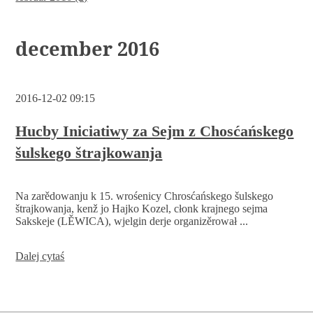
december 2016
2016-12-02 09:15
Hucby Iniciatiwy za Sejm z Chosćańskego
šulskego štrajkowanja
Na zarědowanju k 15. wrośenicy Chrosćańskego šulskego
štrajkowanja, kenž jo Hajko Kozel, cłonk krajnego sejma
Sakskeje (LĚWICA), wjelgin derje organizěrował ...
Hucby
Dalej cytaś
Iniciatiwy
za
Sejm
z