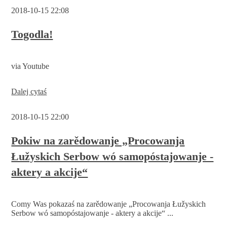
tyźeń
2018-10-15 22:08
-
Serbski
sejm
Togodla!
na
finišowej
cerje
via Youtube
Dalej cytaś
2018-10-15 22:00
Pokiw na zarědowanje „Procowanja
Łužyskich Serbow wó samopóstajowanje -
aktery a akcije“
Comy Was pokazaś na zarědowanje „Procowanja Łužyskich
Serbow wó samopóstajowanje - aktery a akcije“ ...