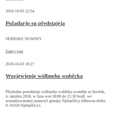
wólbneho
wuběrka
2018-10-05 22:54
Požadarjo su předstajeja
SERBSKE NOWINY
Požadarjo
Dalej cytaś
su
předstajeja
2018-10-03 18:27
Wozjewjenje wólbneho wuběrka
Přichodne posedźenje wólbneho wuběrka wotměje so štwórtk,
4. oktobra 2018, w času wot 18:00 do 21:30 hodź. we
wuradźowanskej rumnosći gmejny Njebjelčicy (Hłowna dróha
9, 01920 Njebjelčicy).