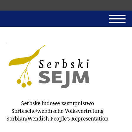
Skip
navigation
AKTUALNE
SERBSKI SEJM
JADNAŃSKI PÓRĚD
PROTOKOLE / HOBZAMKŃEŃA
DARY
WÓLBA 2018
Serbske ludowe zastupnistwo
WÓTPÓSŁAŃCY
Sorbische/wendische Volksvertretung
HUBĚRKI
Sorbian/Wendish People’s Representation
DOKUMENTY