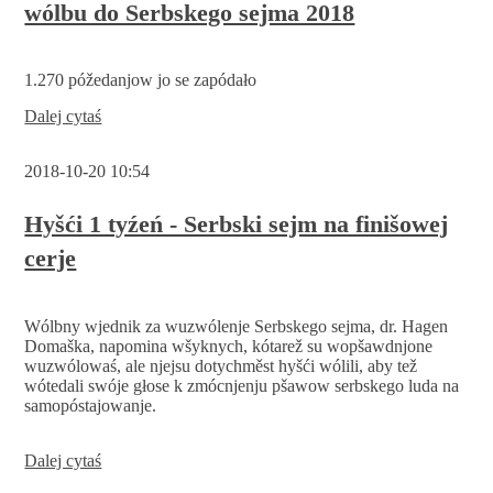
wólbu do Serbskego sejma 2018
1.270 póžedanjow jo se zapódało
Kóńc
Dalej cytaś
zapisanja
do
2018-10-20 10:54
wólarskego
zapisa
za
Hyšći 1 tyźeń - Serbski sejm na finišowej
wólbu
cerje
do
Serbskego
sejma
2018
Wólbny wjednik za wuzwólenje Serbskego sejma, dr. Hagen
Domaška, napomina wšyknych, kótarež su wopšawdnjone
wuzwólowaś, ale njejsu dotychměst hyšći wólili, aby tež
wótedali swóje głose k zmócnjenju pšawow serbskego luda na
samopóstajowanje.
Hyšći
Dalej cytaś
1