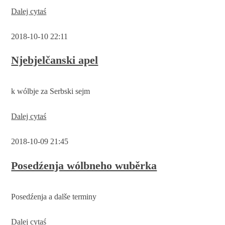
Pokiw
Dalej cytaś
na
zarědowanje
2018-10-10 22:11
„Procowanja
Łužyskich
Serbow
Njebjelčanski apel
wó
samopóstajowanje
-
k wólbje za Serbski sejm
aktery
a
akcije“
Njebjelčanski
Dalej cytaś
apel
2018-10-09 21:45
Posedźenja wólbneho wuběrka
Posedźenja a dalše terminy
Posedźenja
Dalej cytaś