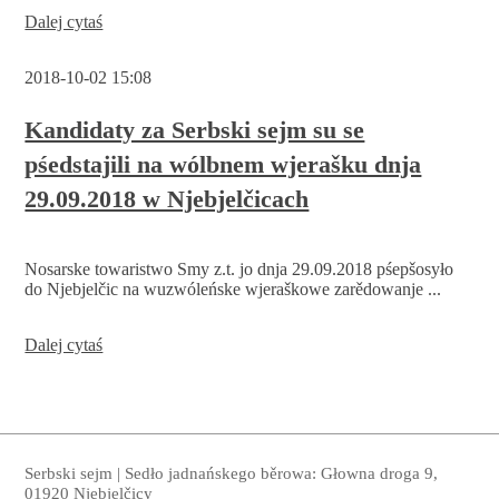
Wozjewjenje
Dalej cytaś
wólbneho
wuběrka
2018-10-02 15:08
Kandidaty za Serbski sejm su se
pśedstajili na wólbnem wjerašku dnja
29.09.2018 w Njebjelčicach
Nosarske towaristwo Smy z.t. jo dnja 29.09.2018 pśepšosyło
do Njebjelčic na wuzwóleńske wjeraškowe zarědowanje ...
Kandidaty
Dalej cytaś
za
Serbski
sejm
su
se
pśedstajili
Serbski sejm | Sedło jadnańskego běrowa: Głowna droga 9,
na
01920 Njebjelčicy