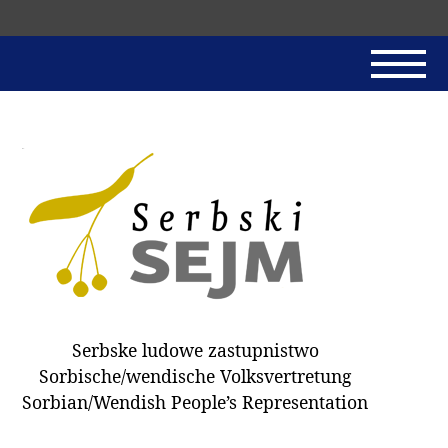
Skip
navigation
AKTUALNE
SERBSKI SEJM
JADNAŃSKI PÓRĚD
PROTOKOLE / HOBZAMKŃEŃA
DARY
WÓLBA 2018
Serbske ludowe zastupnistwo
WÓTPÓSŁAŃCY
Sorbische/wendische Volksvertretung
HUBĚRKI
Sorbian/Wendish People’s Representation
DOKUMENTY