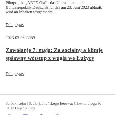
Pilotprojekt „ARTE-Ost“ - das Ultimatum an die
Bundesrepublik Deutschland, das am 23. Juni 2023 abläuft,
wird an Inhalten festgemacht ...
Pśepšosenje
Dalej cytaś
krajneje
casnikaŕskeje
2023-05-03 22:59
konference
pětk,
26.
Zawołanje 7. maja: Za socialny a klimje
maja
spšawny wótstup z wugla we Łužycy
2023
Dalej cytaś
Serbski sejm | Sedło jadnańskego běrowa: Głowna droga 9,
01920 Njebjelčicy