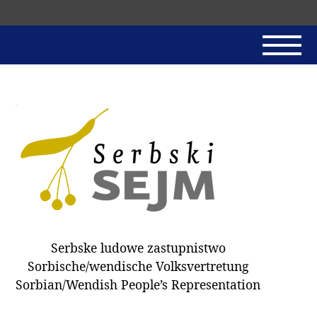
Skip
navigation
AKTUALNE
SERBSKI SEJM
JADNAŃSKI PÓRĚD
PROTOKOLE / HOBZAMKŃEŃA
DARY
WÓLBA 2018
Serbske ludowe zastupnistwo
WÓTPÓSŁAŃCY
Sorbische/wendische Volksvertretung
HUBĚRKI
Sorbian/Wendish People’s Representation
DOKUMENTY