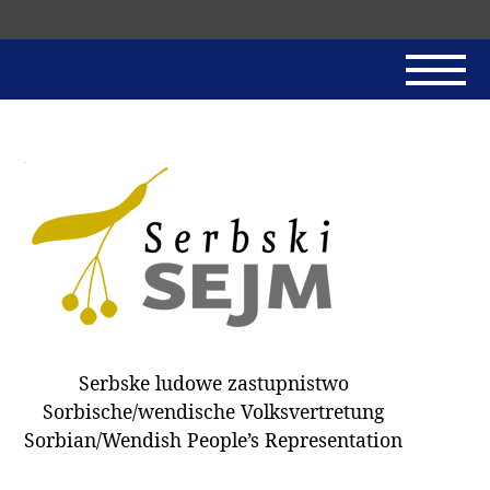
Skip
navigation
AKTUALNE
SERBSKI SEJM
JADNAŃSKI PÓRĚD
PROTOKOLE / HOBZAMKŃEŃA
DARY
WÓLBA 2018
Serbske ludowe zastupnistwo
WÓTPÓSŁAŃCY
Sorbische/wendische Volksvertretung
HUBĚRKI
Sorbian/Wendish People’s Representation
DOKUMENTY