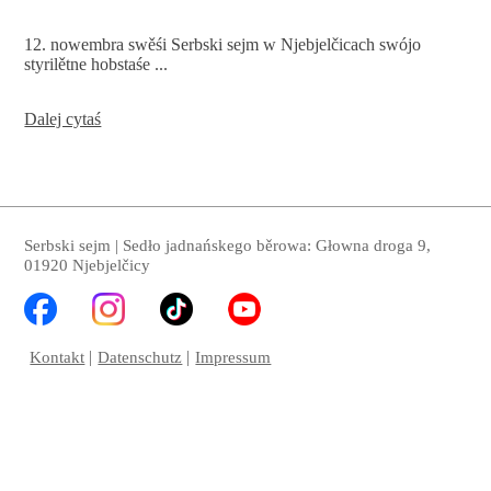
12. nowembra swěśi Serbski sejm w Njebjelčicach swójo
styrilětne hobstaśe ...
4
Dalej cytaś
lěta
Serbski
sejm
–
pśepšosenje
do
Serbski sejm | Sedło jadnańskego běrowa: Głowna droga 9,
Njebjelčic
01920 Njebjelčicy
Kontakt
Datenschutz
Impressum