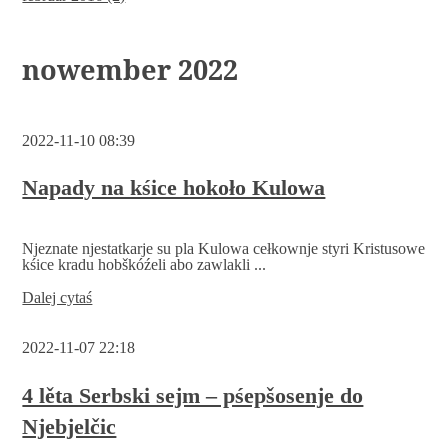
nowember 2022
2022-11-10 08:39
Napady na kśice hokoło Kulowa
Njeznate njestatkarje su pla Kulowa cełkownje styri Kristusowe
kśice kradu hobškóźeli abo zawlakli ...
Napady
Dalej cytaś
na
kśice
2022-11-07 22:18
hokoło
Kulowa
4 lěta Serbski sejm – pśepšosenje do
Njebjelčic