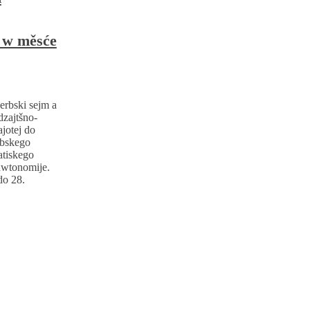
a w měsće
rbski sejm a
dzajtšno-
jotej do
rbskego
tiskego
awtonomije.
do 28.