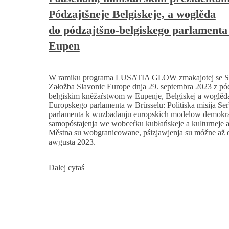
Pódzajtšneje Belgiskeje, a woglěda
do pódzajtšno-belgiskego parlament
Eupen
W ramiku programa LUSATIA GLOW zmakajotej se Se
Załožba Slavonic Europe dnja 29. septembra 2023 z pó
belgiskim kněžaŕstwom w Eupenje, Belgiskej a woglěda
Europskego parlamenta w Brüsselu: Politiska misija Se
parlamenta k wuzbadanju europskich modelow demokra
samopóstajenja we wobceŕku kubłańskeje a kulturneje 
Městna su wobgranicowane, pśizjawjenja su móžne až 
awgusta 2023.
Serbski parlament zmaka
Dalej cytaś
se
z
Oliverom
Paaschom,
ministaŕskim prezidentom
Pódzajtšneje