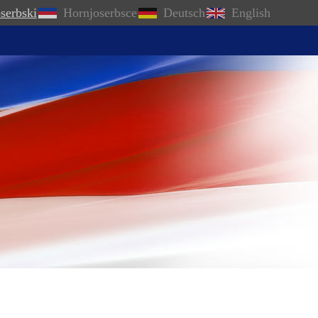
serbski
Hornjoserbsce
Deutsch
English