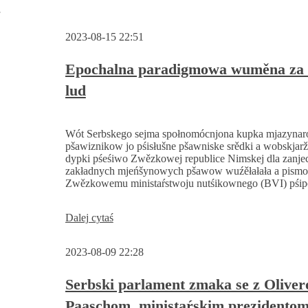
w
2023-08-15 22:51
Epochalna paradigmowa wuměna za 
lud
Wót Serbskego sejma społnomócnjona kupka mjazyna
pšawiznikow jo pśisłušne pšawniske srědki a wobskja
dypki pśeśiwo Zwězkowej republice Nimskej dla zanje
zakładnych mjeńšynowych pšawow wuźěłałała a pismo
Zwězkowemu ministaŕstwoju nutśikownego (BVI) pśipó
Epochalna
Dalej cytaś
paradigmowa
wuměna
2023-08-09 22:28
za
serbski
lud
Serbski parlament zmaka se z Olive
Paaschom, ministaŕskim prezidento