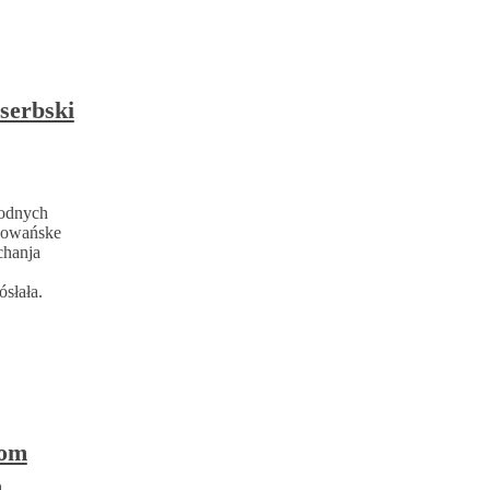
serbski
rodnych
ržowańske
chanja
słała.
rom
m